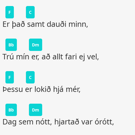
F
C
Er það samt dauði minn,
Bb
Dm
Trú mín er, að allt fari ej vel,
F
C
Þessu er lokið hjá mér,
Bb
Dm
Dag sem nótt, hjartað var órótt,