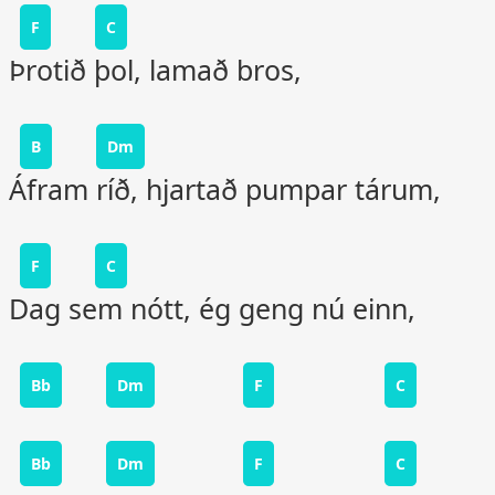
F
C
Þrotið þol, lamað bros,
B
Dm
Áfram ríð, hjartað pumpar tárum,
F
C
Dag sem nótt, ég geng nú einn,
Bb
Dm
F
C
Bb
Dm
F
C