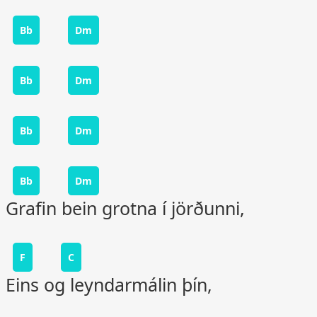
Bb
Dm
Bb
Dm
Bb
Dm
Bb
Dm
Grafin bein grotna í jörðunni,
F
C
Eins og leyndarmálin þín,