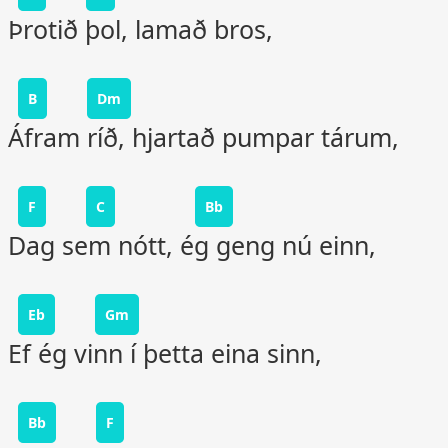
Þrotið þol, lamað bros,
B
Dm
Áfram ríð, hjartað pumpar tárum,
F
C
Bb
Dag sem nótt, ég geng nú einn,
Eb
Gm
Ef ég vinn í þetta eina sinn,
Bb
F