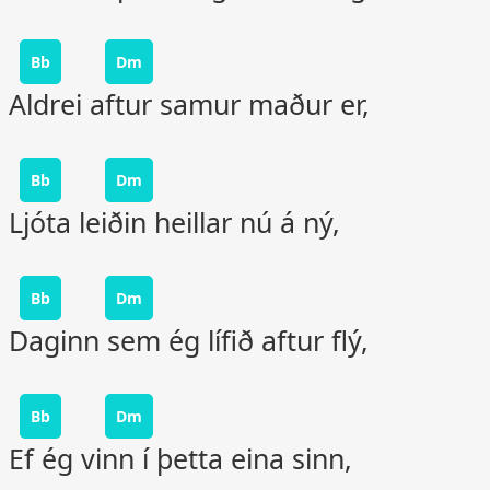
Bb
Dm
Aldrei aftur samur maður er,
Bb
Dm
Ljóta leiðin heillar nú á ný,
Bb
Dm
Daginn sem ég lífið aftur flý,
Bb
Dm
Ef ég vinn í þetta eina sinn,