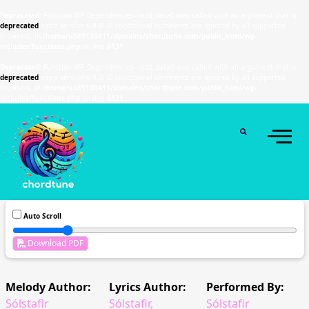
Deprecated
: Function WP_Dependencies->add_data() was called with an argument that is
deprecated
since version 6.9.0! IE conditional comments are ignored by all supported
browsers. in
/home/u589130411/domains/chordtune.com/public_html/wp-
includes/functions.php
on line
6131
Deprecated
: Function WP_Dependencies->add_data() was called with an argument that is
deprecated
since version 6.9.0! IE conditional comments are ignored by all supported
browsers. in
/home/u589130411/domains/chordtune.com/public_html/wp-
includes/functions.php
on line
6131
Auto Scroll
Download PDF
Melody Author:
Lyrics Author:
Performed By:
Sólstafir
Sólstafir,
Sólstafir