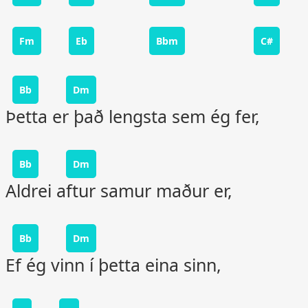
Fm
Eb
Bbm
C#
Bb
Dm
Þetta er það lengsta sem ég fer,
Bb
Dm
Aldrei aftur samur maður er,
Bb
Dm
Ef ég vinn í þetta eina sinn,