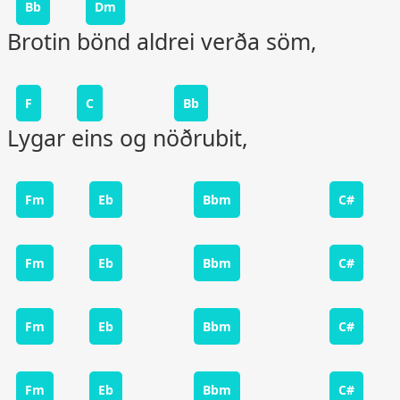
Bb
Dm
Brotin bönd aldrei verða söm,
F
C
Bb
Lygar eins og nöðrubit,
Fm
Eb
Bbm
C#
Fm
Eb
Bbm
C#
Fm
Eb
Bbm
C#
Fm
Eb
Bbm
C#