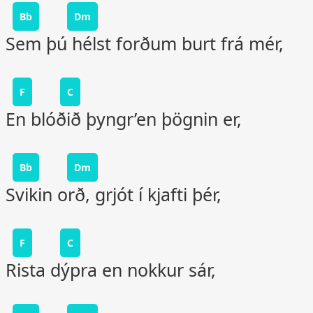
Bb
Dm
Sem þú hélst forðum burt frá mér,
F
C
En blóðið þyngr’en þögnin er,
Bb
Dm
Svikin orð, grjót í kjafti þér,
F
C
Rista dýpra en nokkur sár,