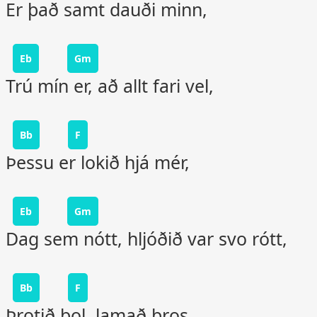
Er það samt dauði minn,
Eb
Gm
Trú mín er, að allt fari vel,
Bb
F
Þessu er lokið hjá mér,
Eb
Gm
Dag sem nótt, hljóðið var svo rótt,
Bb
F
Þrotið þol, lamað bros,