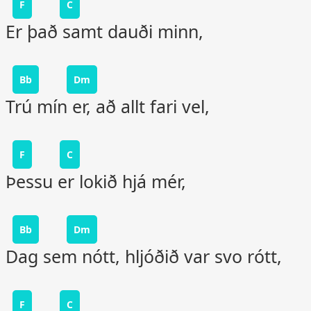
F
C
Er það samt dauði minn,
Bb
Dm
Trú mín er, að allt fari vel,
F
C
Þessu er lokið hjá mér,
Bb
Dm
Dag sem nótt, hljóðið var svo rótt,
F
C