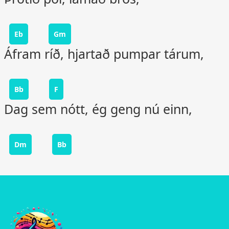
Eb
Gm
Áfram ríð, hjartað pumpar tárum,
Bb
F
Dag sem nótt, ég geng nú einn,
Dm
Bb