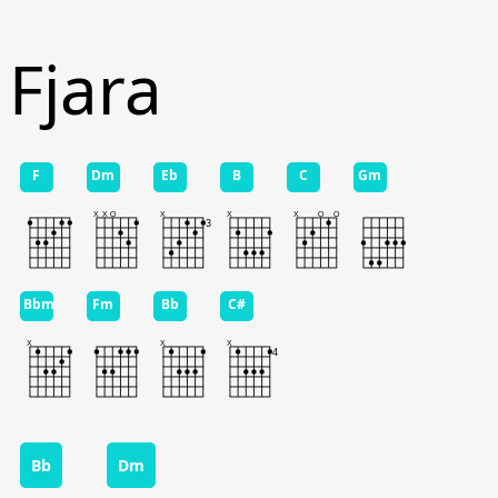
Fjara
F
Dm
Eb
B
C
Gm
Bbm
Fm
Bb
C#
Bb
Dm