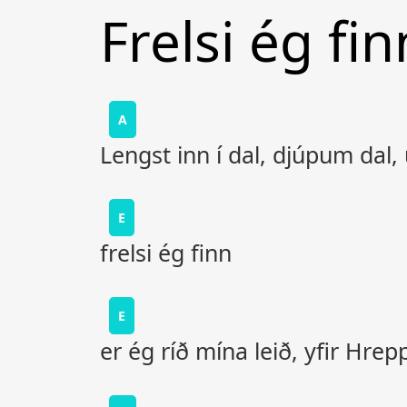
Frelsi ég fin
A
Lengst inn í dal, djúpum dal
E
frelsi ég finn
E
er ég ríð mína leið, yfir Hrep