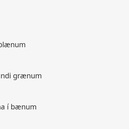
anblænum
lundi grænum
nna í bænum