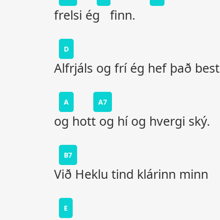
frelsi ég finn.
D
Alfrjáls og frí ég hef það best
A
A7
og hott og hí og hvergi ský.
B7
Við Heklu tind klárinn minn
E