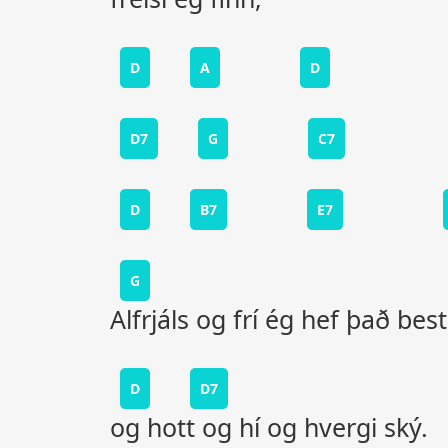
D
A
D
D7
G
C7
D
B7
E7
G
Alfrjáls og frí ég hef það best
D
D7
og hott og hí og hvergi ský.