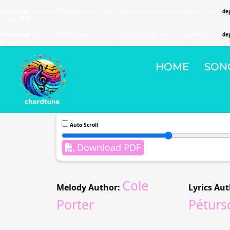
Deprecated
: Function WP_Dependencies->add_data() was called with an argument that is
de
on line
6131
Deprecated
: Function WP_Dependencies->add_data() was called with an argument that is
de
on line
6131
HOME
SON
Auto Scroll
Download PDF
Cole
Melody Author:
Lyrics Aut
Porter
Pétursd