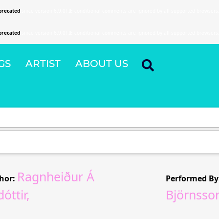
precated
since version 6.9.0! IE conditional comments are ignored by all supported browsers
precated
since version 6.9.0! IE conditional comments are ignored by all supported browsers
GS
ARTIST
ABOUT US
Ragnheiður Á
hor:
Performed By
óttir,
Björnsso