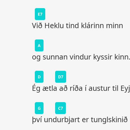
E7
Við Heklu tind klárinn minn
A
og sunnan vindur kyssir kinn
D
D7
Ég ætla að ríða í austur til Eyj
G
C7
því undurbjart er tunglskinið 