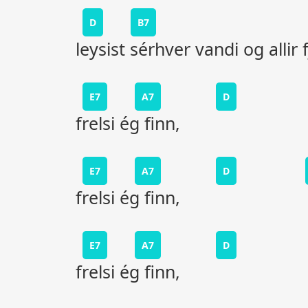
D
B7
leysist sérhver vandi og allir f
E7
A7
D
frelsi ég finn,
E7
A7
D
frelsi ég finn,
E7
A7
D
frelsi ég finn,