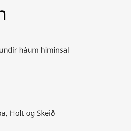
n
, undir háum himinsal
pa, Holt og Skeið