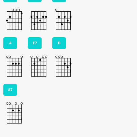
A
E7
D
A7