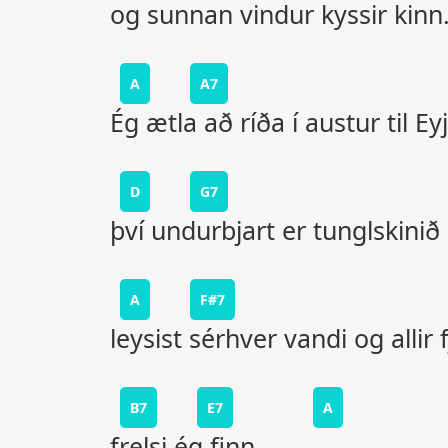
og sunnan vindur kyssir kinn
A
A7
Ég ætla að ríða í austur til Eyj
D
G7
því undurbjart er tunglskinið 
A
F#7
leysist sérhver vandi og allir f
B7
E7
A
frelsi ég finn,