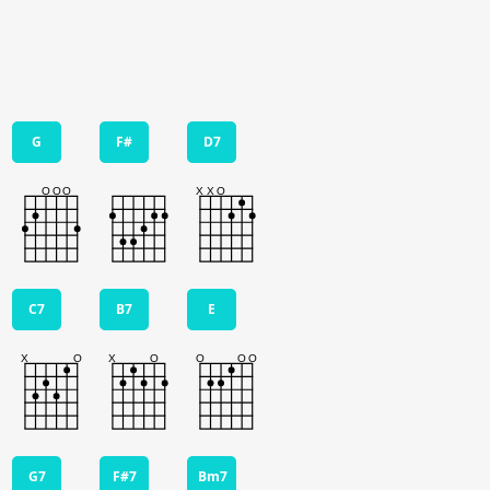
G
F#
D7
C7
B7
E
G7
F#7
Bm7