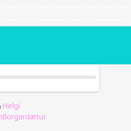
. in
/home/u589130411/domains/chordtune.com/public_html/wp-includes/functions.php
. in
/home/u589130411/domains/chordtune.com/public_html/wp-includes/functions.php
Helgi
:
nBorgardætur