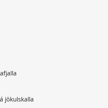
.
afjalla
á jökulskalla