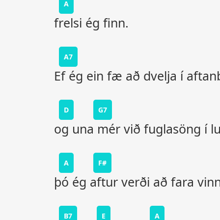
A
frelsi ég finn.
A7
Ef ég ein fæ að dvelja í aft
D
G7
og una mér við fuglasöng í 
A
F#
þó ég aftur verði að fara vi
B7
E
A