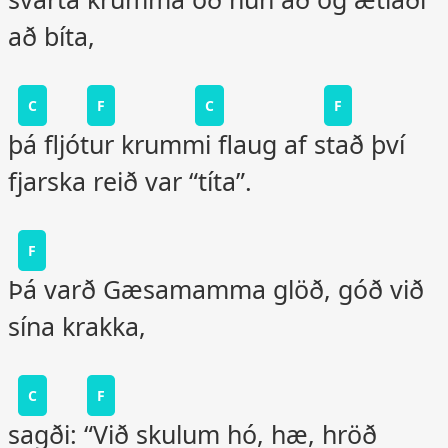
að bíta,
C
F
C
F
þá fljótur krummi flaug af stað því
fjarska reið var “títa”.
F
Þá varð Gæsamamma glöð, góð við
sína krakka,
C
F
sagði: “Við skulum hó, hæ, hröð