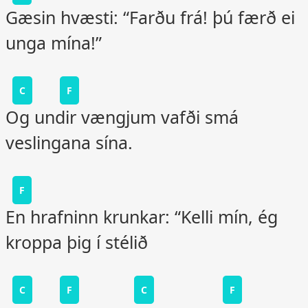
Gæsin hvæsti: “Farðu frá! þú færð ei
unga mína!”
C
F
Og undir vængjum vafði smá
veslingana sína.
F
En hrafninn krunkar: “Kelli mín, ég
kroppa þig í stélið
C
F
C
F