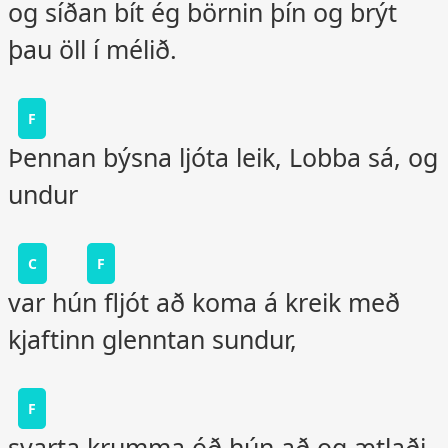
og síðan bít ég börnin þín og brýt
þau öll í mélið.
F
Þennan býsna ljóta leik, Lobba sá, og
undur
C
F
var hún fljót að koma á kreik með
kjaftinn glenntan sundur,
F
svarta krumma óð hún að og ætlaði