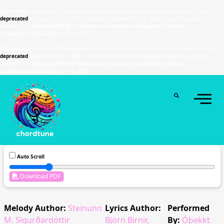
Deprecated
: Function WP_Dependencies->add_data() was called with an argument that is
deprecated
since version 6.9.0! IE conditional comments are ignored by all supported
browsers. in
/home/u589130411/domains/chordtune.com/public_html/wp-
includes/functions.php
on line
6131
Deprecated
: Function WP_Dependencies->add_data() was called with an argument that is
deprecated
since version 6.9.0! IE conditional comments are ignored by all supported
browsers. in
/home/u589130411/domains/chordtune.com/public_html/wp-
includes/functions.php
on line
6131
Auto Scroll
Download PDF
Melody Author:
Steinunn
Lyrics Author:
Performed
M. Sigurðardóttir
Björn Birnir,
By:
Óþekkt