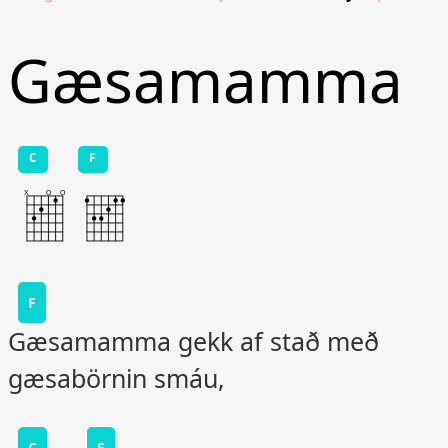
Gæsamamma
C
F
F
Gæsamamma gekk af stað með
gæsabörnin smáu,
C
F