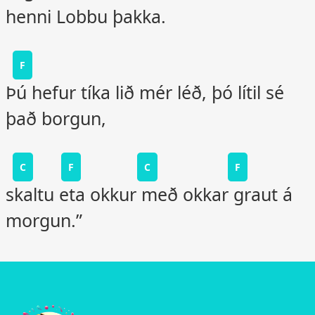
henni Lobbu þakka.
F
Þú hefur tíka lið mér léð, þó lítil sé
það borgun,
C
F
C
F
skaltu eta okkur með okkar graut á
morgun.”