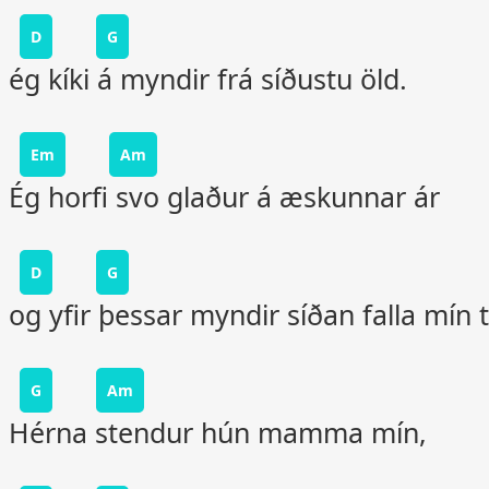
D
G
ég kíki á myndir frá síðustu öld.
Em
Am
Ég horfi svo glaður á æskunnar ár
D
G
og yfir þessar myndir síðan falla mín t
G
Am
Hérna stendur hún mamma mín,