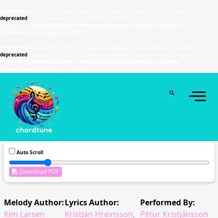
Deprecated
: Function WP_Dependencies->add_data() was called with an argument that is
deprecated
since version 6.9.0! IE conditional comments are ignored by all supported
browsers. in
/home/u589130411/domains/chordtune.com/public_html/wp-
includes/functions.php
on line
6131
Deprecated
: Function WP_Dependencies->add_data() was called with an argument that is
deprecated
since version 6.9.0! IE conditional comments are ignored by all supported
browsers. in
/home/u589130411/domains/chordtune.com/public_html/wp-
includes/functions.php
on line
6131
Auto Scroll
Download PDF
Melody Author:
Lyrics Author:
Performed By:
Kim Larsen
Kristján Hreinsson,
Pétur Kristjánsson