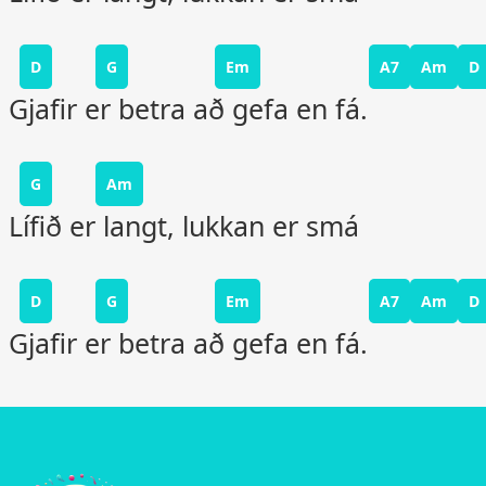
D
G
Em
A7
Am
D
Gjafir er betra að gefa en fá.
G
Am
Lífið er langt, lukkan er smá
D
G
Em
A7
Am
D
Gjafir er betra að gefa en fá.