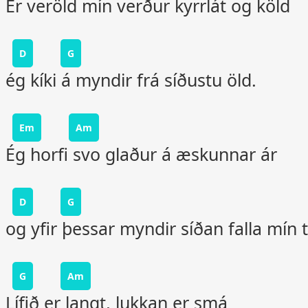
Er veröld mín verður kyrrlát og köld
D
G
ég kíki á myndir frá síðustu öld.
Em
Am
Ég horfi svo glaður á æskunnar ár
D
G
og yfir þessar myndir síðan falla mín t
G
Am
Lífið er langt, lukkan er smá