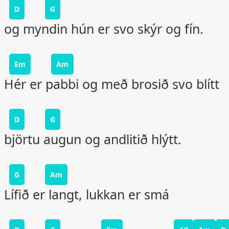
D
G
og myndin hún er svo skýr og fín.
Em
Am
Hér er pabbi og með brosið svo blítt
D
G
björtu augun og andlitið hlýtt.
G
Am
Lífið er langt, lukkan er smá