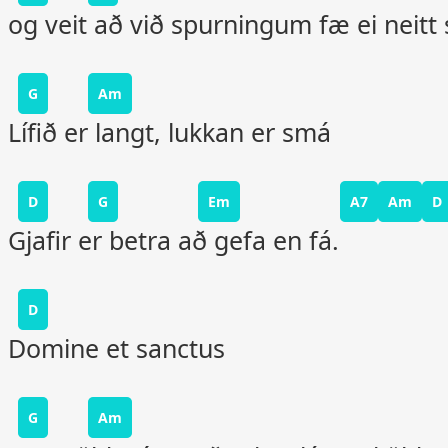
og veit að við spurningum fæ ei neitt 
G
Am
Lífið er langt, lukkan er smá
D
G
Em
A7
Am
D
Gjafir er betra að gefa en fá.
D
Domine et sanctus
G
Am