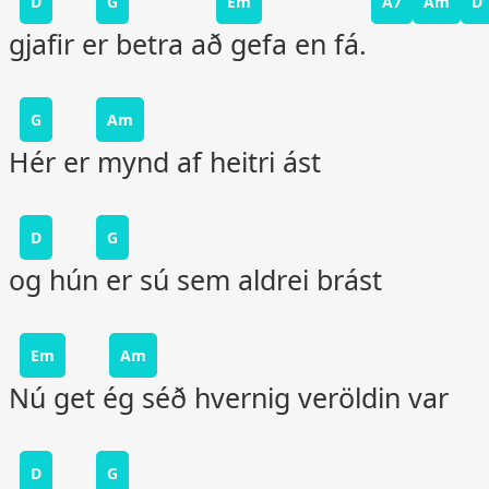
D
G
Em
A7
Am
D
gjafir er betra að gefa en fá.
G
Am
Hér er mynd af heitri ást
D
G
og hún er sú sem aldrei brást
Em
Am
Nú get ég séð hvernig veröldin var
D
G