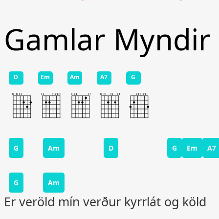
Gamlar Myndir
D
Em
Am
A7
G
G
Am
D
G
Em
A7
G
Am
Er veröld mín verður kyrrlát og köld