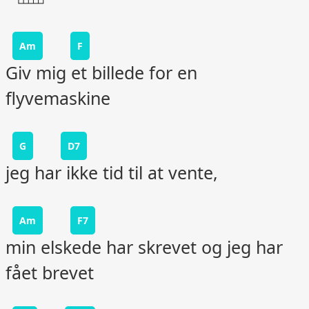
Am
F
Giv mig et billede for en
flyvemaskine
G
D7
jeg har ikke tid til at vente,
Am
F7
min elskede har skrevet og jeg har
fået brevet