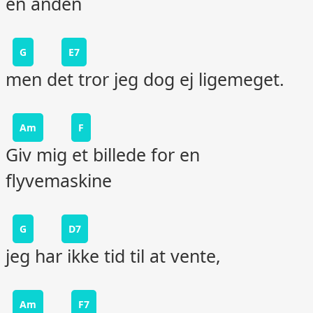
en anden
G
E7
men det tror jeg dog ej ligemeget.
Am
F
Giv mig et billede for en
flyvemaskine
G
D7
jeg har ikke tid til at vente,
Am
F7