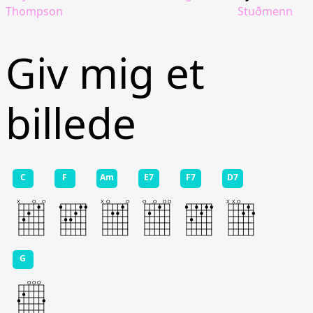
Thompson
Stuðmenn
Giv mig et
billede
C
F
Am
E7
F7
D7
G