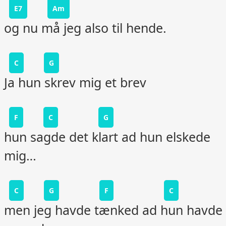
E7
Am
og nu må jeg also til hende.
C
G
Ja hun skrev mig et brev
F
C
G
hun sagde det klart ad hun elskede
mig…
C
G
F
C
men jeg havde tænked ad hun havde