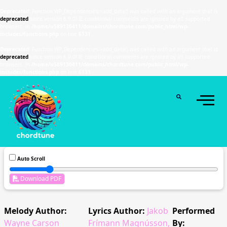
Deprecated
: Function WP_Dependencies->add_data() was called with an argument that is
deprecated
since version 6.9.0! IE conditional comments are ignored by all supported
browsers. in
/home/u589130411/domains/chordtune.com/public_html/wp-
includes/functions.php
on line
6131
Deprecated
: Function WP_Dependencies->add_data() was called with an argument that is
deprecated
since version 6.9.0! IE conditional comments are ignored by all supported
browsers. in
/home/u589130411/domains/chordtune.com/public_html/wp-
includes/functions.php
on line
6131
Auto Scroll
Download PDF
Melody Author:
Lyrics Author:
Jakob
Performed
Wayne Carson
Frímann Magnússon,
By: