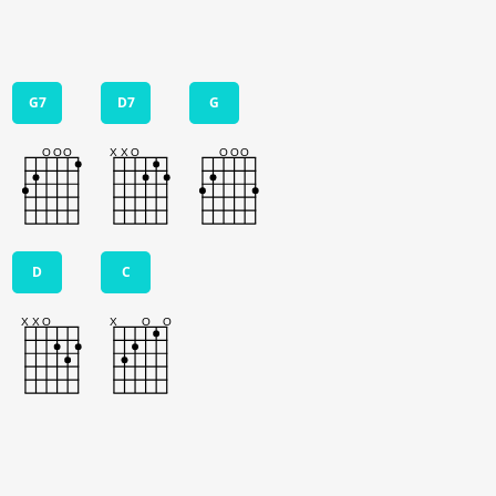
G7
D7
G
D
C