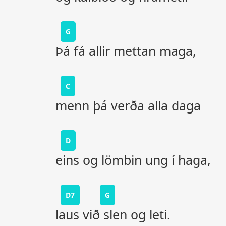
G
Þá fá allir mettan maga,
C
menn þá verða alla daga
D
eins og lömbin ung í haga,
D7
G
laus við slen og leti.