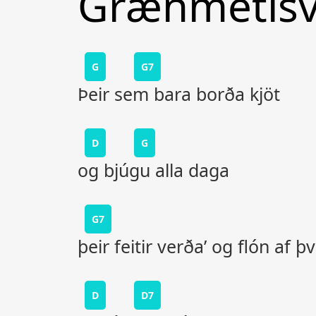
Grænmetisv
G
G7
Þeir sem bara borða kjöt
D
G
og bjúgu alla daga
G7
þeir feitir verða’ og flón af þv
D
D7