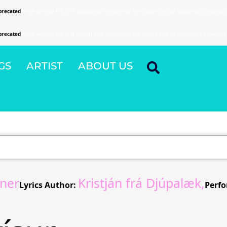
precated
since version 6.9.0! IE conditional comments are ignored by all supported browsers
precated
since version 6.9.0! IE conditional comments are ignored by all supported browsers
GS
ARTIST
ABOUT US
ner
Kristján frá Djúpalæk,
Lyrics Author:
Perfo