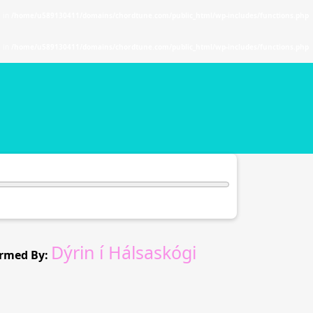
. in
/home/u589130411/domains/chordtune.com/public_html/wp-includes/functions.php
. in
/home/u589130411/domains/chordtune.com/public_html/wp-includes/functions.php
Dýrin í Hálsaskógi
rmed By: