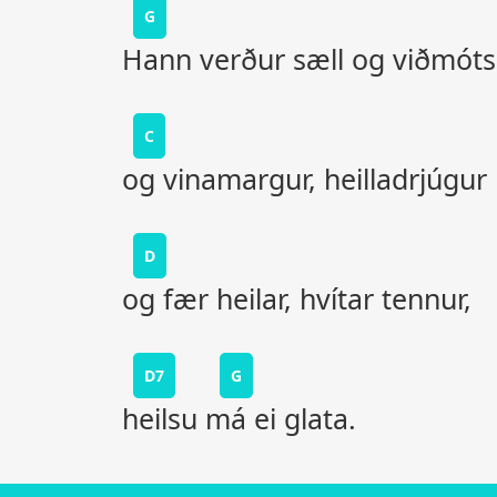
G
Hann verður sæll og viðmótsl
C
og vinamargur, heilladrjúgur
D
og fær heilar, hvítar tennur,
D7
G
heilsu má ei glata.