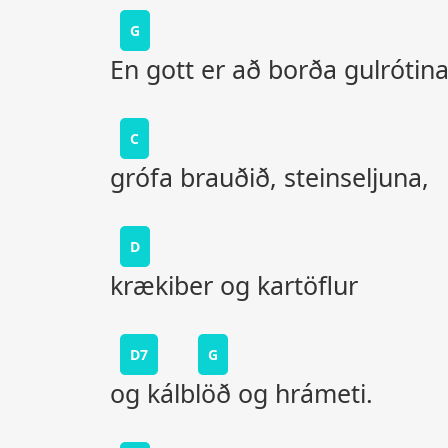
G
En gott er að borða gulrótina
C
grófa brauðið, steinseljuna,
D
krækiber og kartöflur
D7
G
og kálblöð og hrámeti.