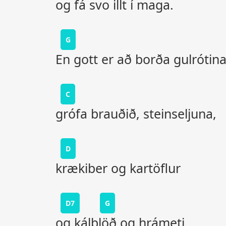
og fá svo illt í maga.
G
En gott er að borða gulrótina
C
grófa brauðið, steinseljuna,
D
krækiber og kartöflur
D7
G
og kálblöð og hrámeti.