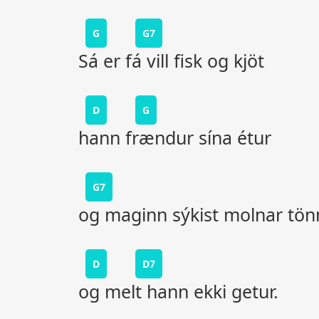
G
G7
Sá er fá vill fisk og kjöt
D
G
hann frændur sína étur
G7
og maginn sýkist molnar tön
D
D7
og melt hann ekki getur.