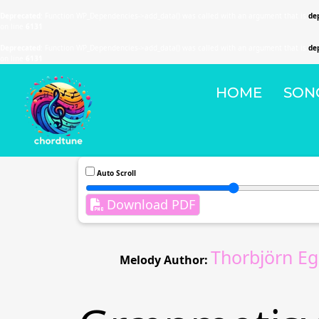
Deprecated
: Function WP_Dependencies->add_data() was called with an argument that is
de
on line
6131
Deprecated
: Function WP_Dependencies->add_data() was called with an argument that is
de
on line
6131
HOME
SON
Auto Scroll
Download PDF
Thorbjörn Eg
Melody Author: