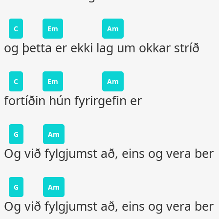
C
Em
Am
og þetta er ekki lag um okkar stríð
C
Em
Am
fortíðin hún fyrirgefin er
G
Am
Og við fylgjumst að, eins og vera ber
G
Am
Og við fylgjumst að, eins og vera ber