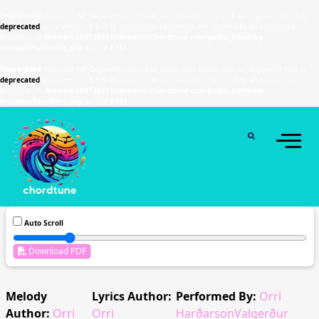
Deprecated
: Function WP_Dependencies->add_data() was called with an argument that is
deprecated
since version 6.9.0! IE conditional comments are ignored by all supported
browsers. in
/home/u589130411/domains/chordtune.com/public_html/wp-
includes/functions.php
on line
6131
Deprecated
: Function WP_Dependencies->add_data() was called with an argument that is
deprecated
since version 6.9.0! IE conditional comments are ignored by all supported
browsers. in
/home/u589130411/domains/chordtune.com/public_html/wp-
includes/functions.php
on line
6131
Auto Scroll
Download PDF
Melody
Lyrics Author:
Performed By:
Orri
Author:
Orri
Orri
HarðarsonValgerður