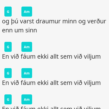
G
Am
og þú varst draumur minn og verður
enn um sinn
G
Am
En við fáum ekki allt sem við viljum
G
Am
En við fáum ekki allt sem við viljum
G
Am
En við fáum ekki allt sem við viljum