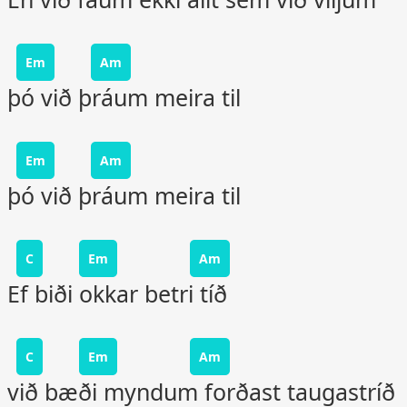
Em
Am
þó við þráum meira til
Em
Am
þó við þráum meira til
C
Em
Am
Ef biði okkar betri tíð
C
Em
Am
við bæði myndum forðast taugastríð