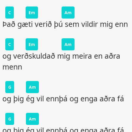
C
Em
Am
Það gæti verið þú sem vildir mig enn
C
Em
Am
og verðskuldað mig meira en aðra
menn
G
Am
og þig ég vil ennþá og enga aðra fá
G
Am
og þig ég vil ennþá og enga aðra fá