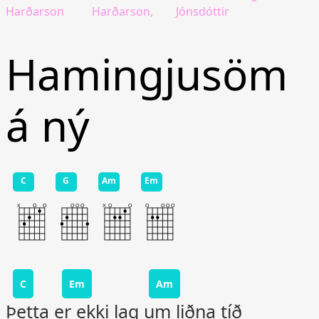
Harðarson
Harðarson,
Jónsdóttir
Hamingjusöm
á ný
C
G
Am
Em
C
Em
Am
Þetta er ekki lag um liðna tíð