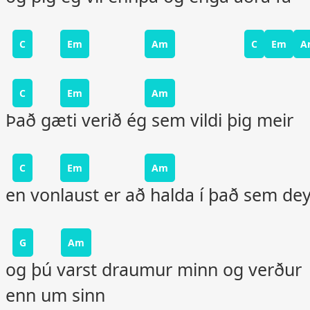
C
Em
Am
C
Em
A
C
Em
Am
Það gæti verið ég sem vildi þig meir
C
Em
Am
en vonlaust er að halda í það sem dey
G
Am
og þú varst draumur minn og verður
enn um sinn