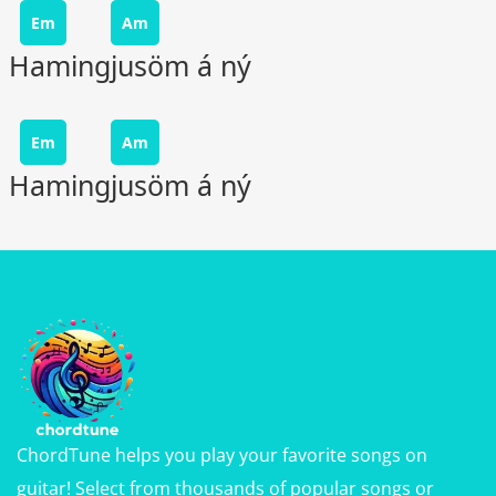
Em
Am
Hamingjusöm á ný
Em
Am
Hamingjusöm á ný
ChordTune helps you play your favorite songs on
guitar! Select from thousands of popular songs or