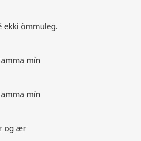
sé ekki ömmuleg.
r amma mín
r amma mín
r og ær