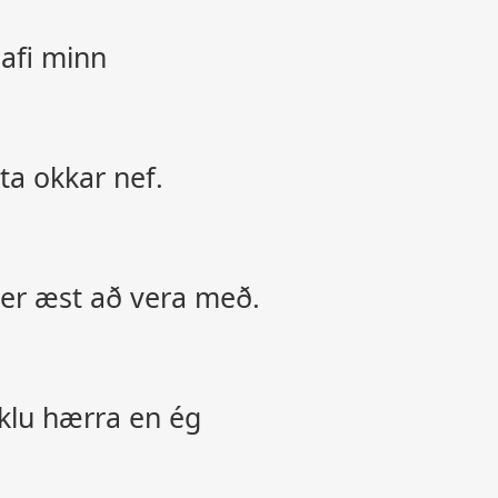
 afi minn
a okkar nef.
er æst að vera með.
klu hærra en ég