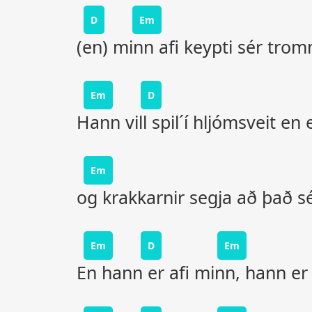
D
Em
(en) minn afi keypti sér trom
Em
D
Hann vill spil´í hljómsveit en e
Em
og krakkarnir segja að það sé
Em
D
Em
En hann er afi minn, hann er