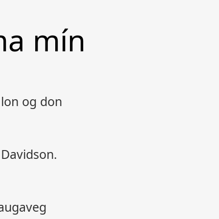
ma mín
lon og don
 Davidson.
 Laugaveg