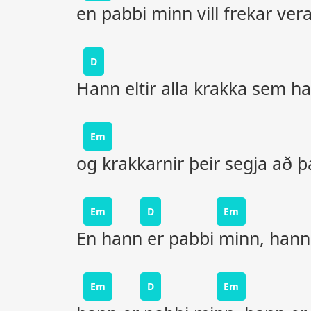
en pabbi minn vill frekar ver
D
Hann eltir alla krakka sem h
Em
og krakkarnir þeir segja að þ
Em
D
Em
En hann er pabbi minn, hann
Em
D
Em