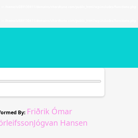
. in
/home/u589130411/domains/chordtune.com/public_html/wp-includes/functions.php
. in
/home/u589130411/domains/chordtune.com/public_html/wp-includes/functions.php
Friðrik Ómar
formed By:
örleifssonJógvan Hansen