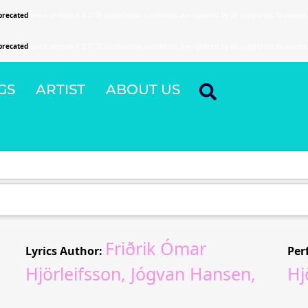
precated
since version 6.9.0! IE conditional comments are ignored by all supported browsers
precated
since version 6.9.0! IE conditional comments are ignored by all supported browsers
GS
ARTIST
ABOUT US
Friðrik Ómar
Lyrics Author:
Per
Hjörleifsson, Jógvan Hansen,
Hj