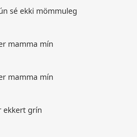
 hún sé ekki mömmuleg
 er mamma mín
 er mamma mín
 ekkert grín