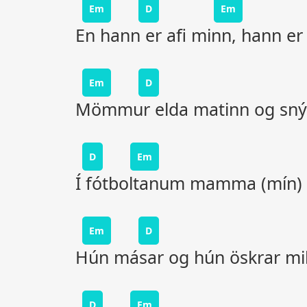
Em
D
Em
En hann er afi minn, hann er
Em
D
Mömmur elda matinn og snýt
D
Em
Í fótboltanum mamma (mín) 
Em
D
Hún másar og hún öskrar mi
D
Em