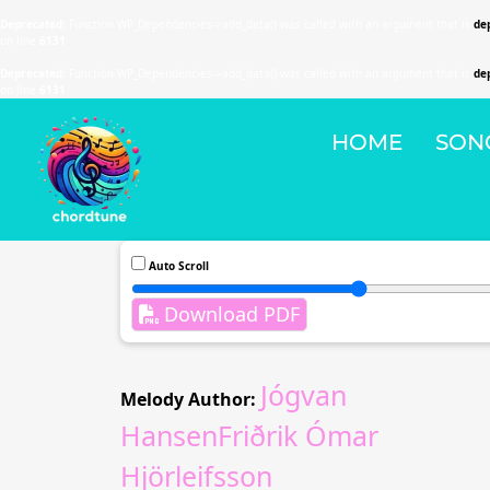
Deprecated
: Function WP_Dependencies->add_data() was called with an argument that is
de
on line
6131
Deprecated
: Function WP_Dependencies->add_data() was called with an argument that is
de
on line
6131
HOME
SON
Auto Scroll
Download PDF
Jógvan
Melody Author:
HansenFriðrik Ómar
Hjörleifsson