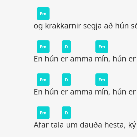
Em
og krakkarnir segja að hún 
Em
D
Em
En hún er amma mín, hún e
Em
D
Em
En hún er amma mín, hún e
Em
D
Afar tala um dauða hesta, ký