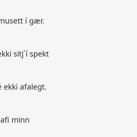
musett í gær.
kki sitj´í spekt
 ekki afalegt.
 afi minn