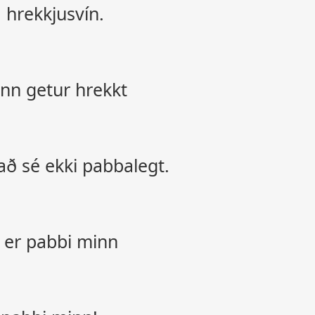
a hrekkjusvín.
ann getur hrekkt
að sé ekki pabbalegt.
 er pabbi minn