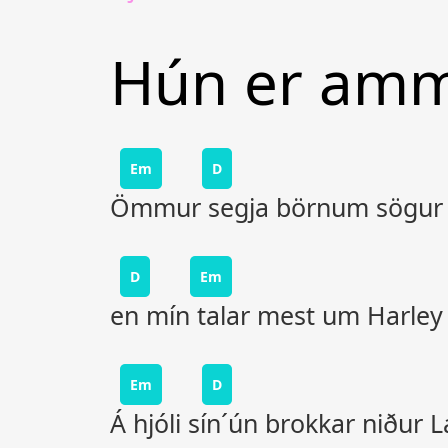
Hún er am
Em
D
Ömmur segja börnum sögur 
D
Em
en mín talar mest um Harley
Em
D
Á hjóli sín´ún brokkar niður