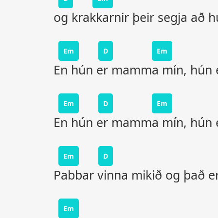
og krakkarnir þeir segja að
Em
D
Em
En hún er mamma mín, hún
Em
D
Em
En hún er mamma mín, hún
Em
D
Pabbar vinna mikið og það er
Em