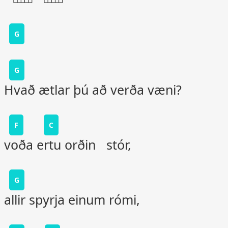
G
G
Hvað ætlar þú að verða væni?
F
C
voða ertu orðin stór,
G
allir spyrja einum rómi,