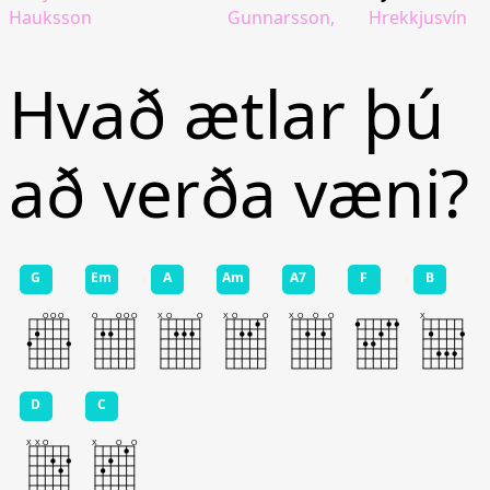
Hauksson
Gunnarsson,
Hrekkjusvín
Hvað ætlar þú
að verða væni?
G
Em
A
Am
A7
F
B
D
C