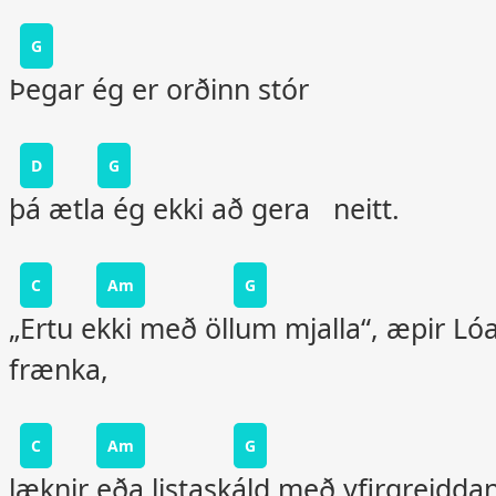
G
Þegar ég er orðinn stór
D
G
þá ætla ég ekki að gera neitt.
C
Am
G
„Ertu ekki með öllum mjalla“, æpir Ló
frænka,
C
Am
G
læknir eða listaskáld með yfirgreidda