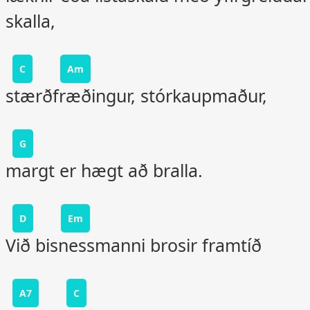
skalla,
C
Am
stærðfræðingur, stórkaupmaður,
G
margt er hægt að bralla.
D
Em
Við bisnessmanni brosir framtíð
A7
C