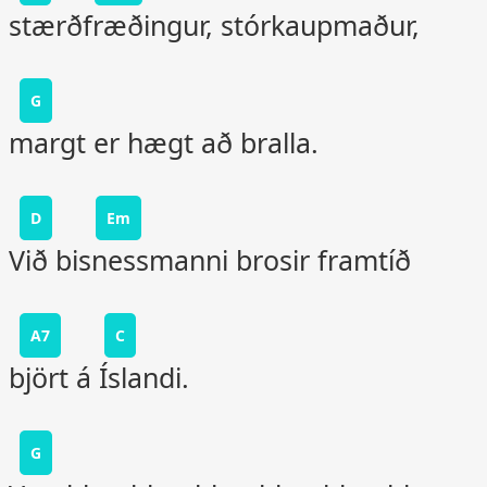
stærðfræðingur, stórkaupmaður,
G
margt er hægt að bralla.
D
Em
Við bisnessmanni brosir framtíð
A7
C
björt á Íslandi.
G