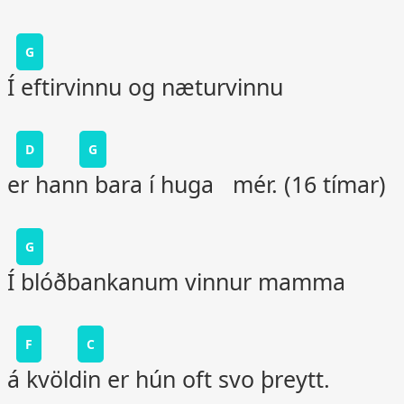
G
Í eftirvinnu og næturvinnu
D
G
er hann bara í huga mér. (16 tímar)
G
Í blóðbankanum vinnur mamma
F
C
á kvöldin er hún oft svo þreytt.