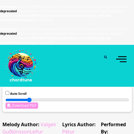
Deprecated
: Function WP_Dependencies->add_data() was called with an argument that is
deprecated
since version 6.9.0! IE conditional comments are ignored by all supported
browsers. in
/home/u589130411/domains/chordtune.com/public_html/wp-
includes/functions.php
on line
6131
Deprecated
: Function WP_Dependencies->add_data() was called with an argument that is
deprecated
since version 6.9.0! IE conditional comments are ignored by all supported
browsers. in
/home/u589130411/domains/chordtune.com/public_html/wp-
includes/functions.php
on line
6131
Auto Scroll
Download PDF
Melody Author:
Valgeir
Lyrics Author:
Performed
GuðjónssonLeifur
Pétur
By: