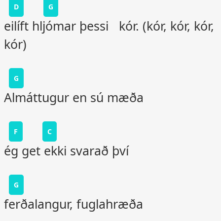
D
G
eilíft hljómar þessi kór. (kór, kór, kór,
kór)
G
Almáttugur en sú mæða
F
C
ég get ekki svarað því
G
ferðalangur, fuglahræða