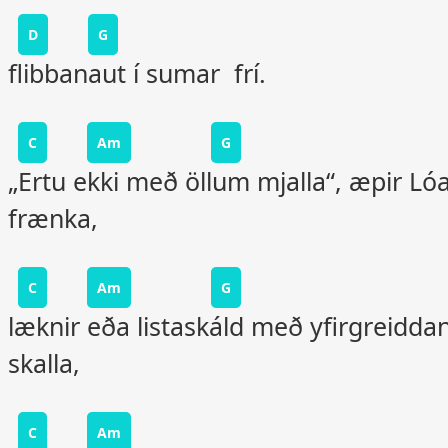
D
G
flibbanaut í sumar frí.
C
Am
G
„Ertu ekki með öllum mjalla“, æpir Ló
frænka,
C
Am
G
læknir eða listaskáld með yfirgreidda
skalla,
C
Am