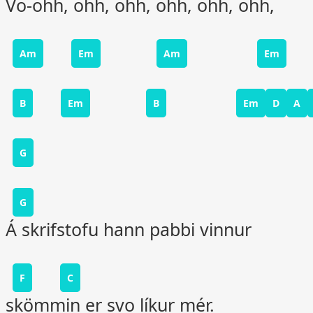
Vo-ohh, ohh, ohh, ohh, ohh, ohh,
Am
Em
Am
Em
B
Em
B
Em
D
A
G
G
Á skrifstofu hann pabbi vinnur
F
C
skömmin er svo líkur mér.