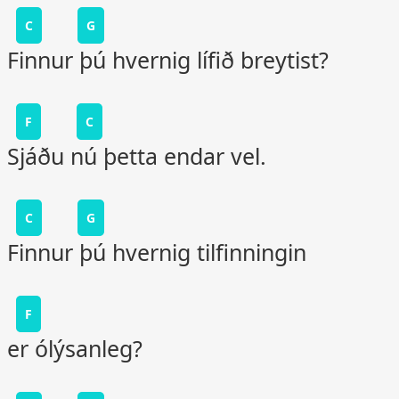
C
G
Finnur þú hvernig lífið breytist?
F
C
Sjáðu nú þetta endar vel.
C
G
Finnur þú hvernig tilfinningin
F
er ólýsanleg?