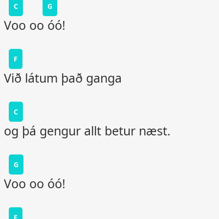
C
G
Voo oo óó!
F
Við látum það ganga
C
og þá gengur allt betur næst.
G
Voo oo óó!
F