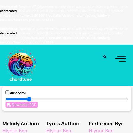
Deprecated
: Function WP_Dependencies->add_data() was called with an argument that is
deprecated
since version 6.9.0! IE conditional comments are ignored by all supported
browsers. in
/home/u589130411/domains/chordtune.com/public_html/wp-
includes/functions.php
on line
6131
Deprecated
: Function WP_Dependencies->add_data() was called with an argument that is
deprecated
since version 6.9.0! IE conditional comments are ignored by all supported
browsers. in
/home/u589130411/domains/chordtune.com/public_html/wp-
includes/functions.php
on line
6131
Auto Scroll
Download PDF
Melody Author:
Lyrics Author:
Performed By:
Hlynur Ben
Hlynur Ben,
Hlynur Ben