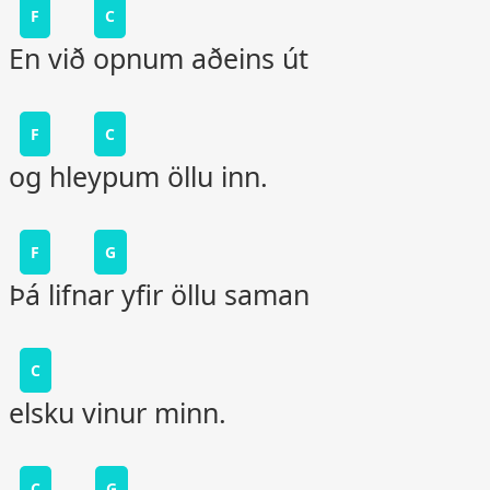
F
C
En við opnum aðeins út
F
C
og hleypum öllu inn.
F
G
Þá lifnar yfir öllu saman
C
elsku vinur minn.
C
G