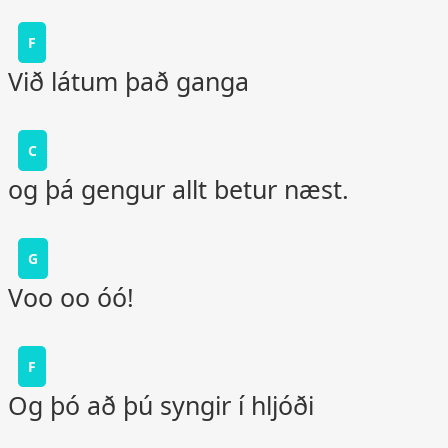
F
Við látum það ganga
C
og þá gengur allt betur næst.
G
Voo oo óó!
F
Og þó að þú syngir í hljóði