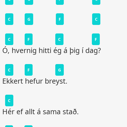
C
G
F
C
C
F
C
F
Ó, hvernig hitti ég á þig í dag?
C
F
G
Ekkert hefur breyst.
C
Hér ef allt á sama stað.