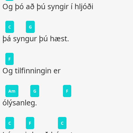
Og þó að þú syngir í hljóði
C
G
þá syngur þú hæst.
F
Og tilfinningin er
Am
G
F
ólýsanleg.
C
F
C