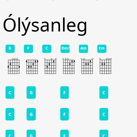
Ólýsanleg
G
F
C
Dm7
Am
Em
C
G
F
C
C
G
F
C
C
G
F
C