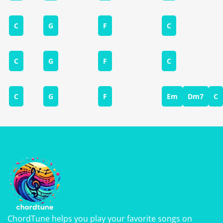
C
G
F
C
C
G
F
C
C
G
F
Em
Dm7
C
ChordTune helps you play your favorite songs on