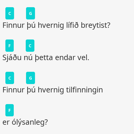
C
G
Finnur þú hvernig lífið breytist?
F
C
Sjáðu nú þetta endar vel.
C
G
Finnur þú hvernig tilfinningin
F
er ólýsanleg?