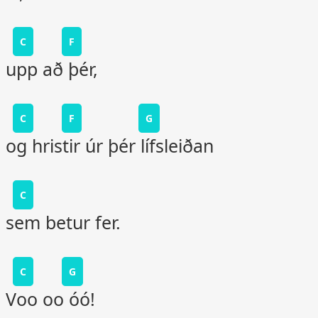
C
F
upp að þér,
C
F
G
og hristir úr þér lífsleiðan
C
sem betur fer.
C
G
Voo oo óó!