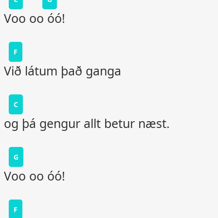
Voo oo óó!
F
Við látum það ganga
C
og þá gengur allt betur næst.
G
Voo oo óó!
F