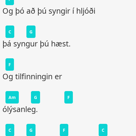
Og þó að þú syngir í hljóði
C
G
þá syngur þú hæst.
F
Og tilfinningin er
Am
G
F
ólýsanleg.
C
G
F
C