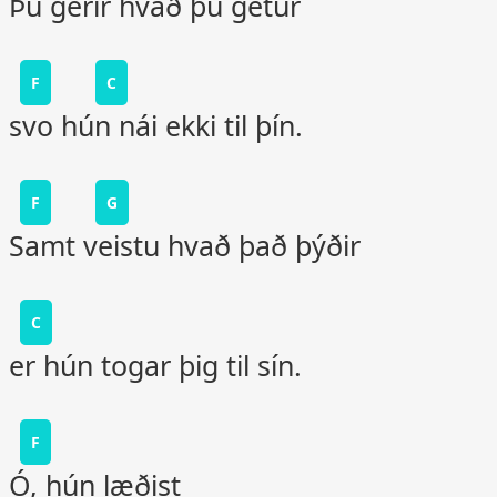
Þú gerir hvað þú getur
F
C
svo hún nái ekki til þín.
F
G
Samt veistu hvað það þýðir
C
er hún togar þig til sín.
F
Ó, hún læðist