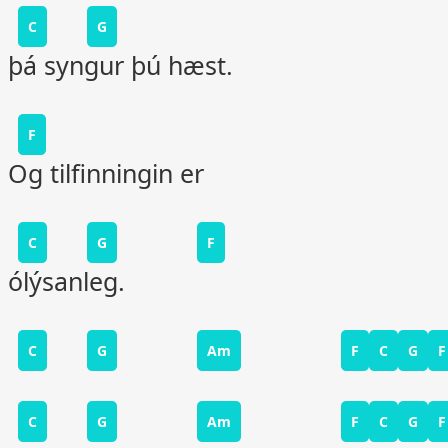
C
G
þá syngur þú hæst.
F
Og tilfinningin er
C
G
F
ólýsanleg.
C
G
Am
F
C
G
F
C
G
Am
F
C
G
F