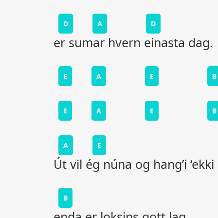
D
A
D
er sumar hvern einasta dag.
E
A
E
B
E
A
E
B
A
E
Út vil ég núna og hang’i ‘ekki 
B
enda er loksins gott lag.