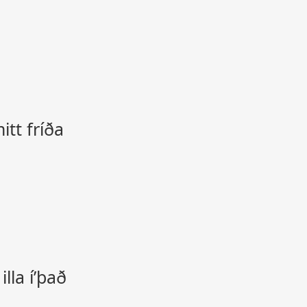
itt fríða
lla í’það