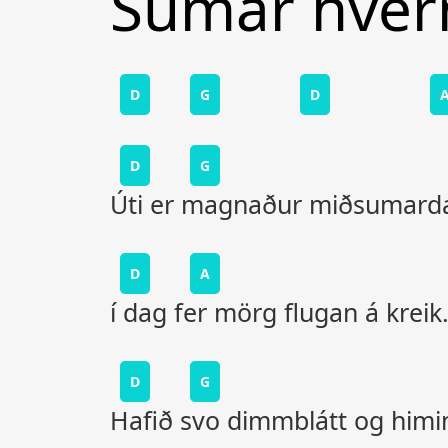
Sumar hver
D
G
D
D
G
Úti er magnaður miðsumard
D
A
í dag fer mörg flugan á kreik
D
G
Hafið svo dimmblátt og himi