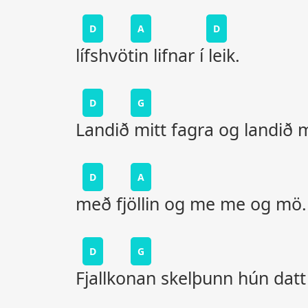
D
A
D
lífshvötin lifnar í leik.
D
G
Landið mitt fagra og landið m
D
A
með fjöllin og me me og mö.
D
G
Fjallkonan skelþunn hún datt i