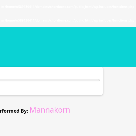
. in
/home/u589130411/domains/chordtune.com/public_html/wp-includes/functions.php
. in
/home/u589130411/domains/chordtune.com/public_html/wp-includes/functions.php
Mannakorn
rformed By: