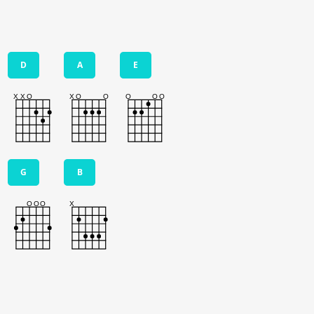
D
A
E
G
B