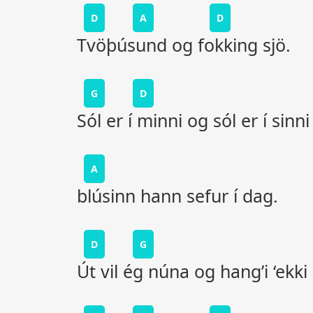
D
A
D
Tvöþúsund og fokking sjö.
G
D
Sól er í minni og sól er í sinni
A
blúsinn hann sefur í dag.
D
G
Út vil ég núna og hang’i ‘ekki 