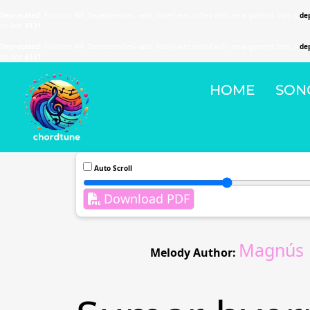
Deprecated
: Function WP_Dependencies->add_data() was called with an argument that is
de
on line
6131
Deprecated
: Function WP_Dependencies->add_data() was called with an argument that is
de
on line
6131
HOME
SON
Auto Scroll
Download PDF
Magnús E
Melody Author: