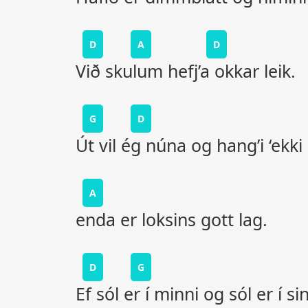
D
A
D
Við skulum hefj’a okkar leik.
G
D
Út vil ég núna og hang’i ‘ekki 
A
enda er loksins gott lag.
D
G
Ef sól er í minni og sól er í si