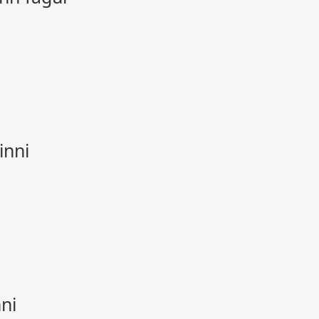
inni
nni