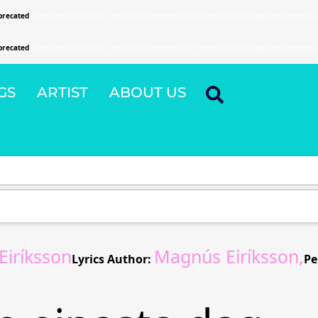
precated
since version 6.9.0! IE conditional comments are ignored by all supported browsers
precated
since version 6.9.0! IE conditional comments are ignored by all supported browsers
GS
ARTIST
ABOUT US
iríksson
Magnús Eiríksson,
Lyrics Author:
Pe