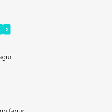
A
D
agur
inn fagur