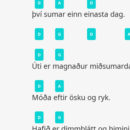
D
A
D
því sumar einn einasta dag.
D
G
D
D
G
Úti er magnaður miðsumard
D
A
Móða eftir ösku og ryk.
D
G
Hafið er dimmblátt og himin