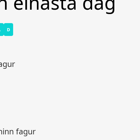
n einasta dag
A
D
agur
.
ninn fagur