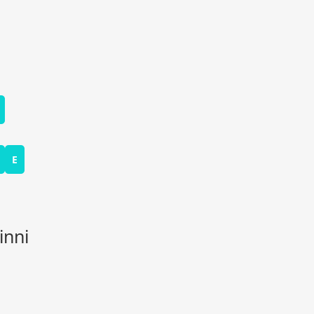
E
inni