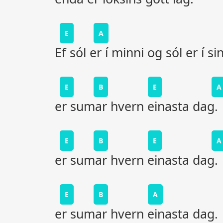
E
A
Ef sól er í minni og sól er í si
E
B
E
A
er sumar hvern einasta dag.
E
B
E
A
er sumar hvern einasta dag.
E
B
A
er sumar hvern einasta dag.