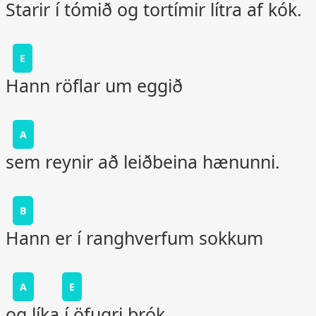
Starir í tómið og tortímir lítra af kók.
E
Hann röflar um eggið
A
sem reynir að leiðbeina hænunni.
B
Hann er í ranghverfum sokkum
A
E
og líka í öfugri brók.