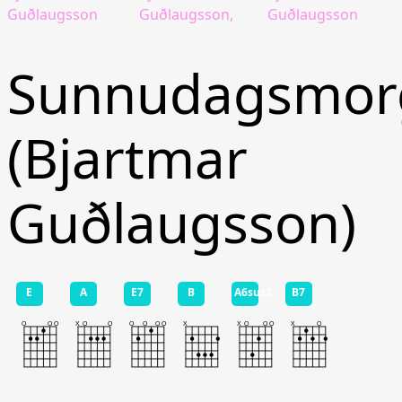
Guðlaugsson
Guðlaugsson,
Guðlaugsson
Sunnudagsmor
(Bjartmar
Guðlaugsson)
E
A
E7
B
A6sus2
B7