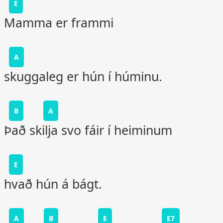
E
Mamma er frammi
A
skuggaleg er hún í húminu.
B
A
Það skilja svo fáir í heiminum
E
hvað hún á bágt.
A
B
E
E7