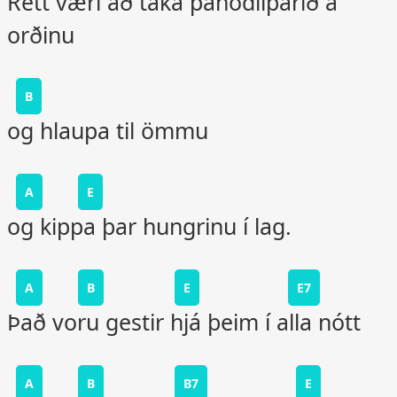
Rétt væri að taka panódílparið á
orðinu
B
og hlaupa til ömmu
A
E
og kippa þar hungrinu í lag.
A
B
E
E7
Það voru gestir hjá þeim í alla nótt
A
B
B7
E