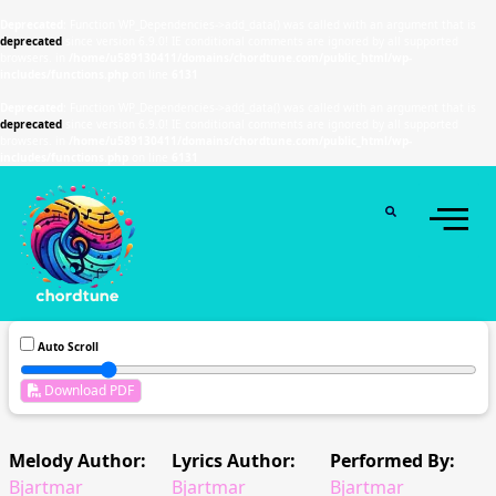
Deprecated
: Function WP_Dependencies->add_data() was called with an argument that is
deprecated
since version 6.9.0! IE conditional comments are ignored by all supported
browsers. in
/home/u589130411/domains/chordtune.com/public_html/wp-
includes/functions.php
on line
6131
Deprecated
: Function WP_Dependencies->add_data() was called with an argument that is
deprecated
since version 6.9.0! IE conditional comments are ignored by all supported
browsers. in
/home/u589130411/domains/chordtune.com/public_html/wp-
includes/functions.php
on line
6131
Auto Scroll
Download PDF
Melody Author:
Lyrics Author:
Performed By:
Bjartmar
Bjartmar
Bjartmar