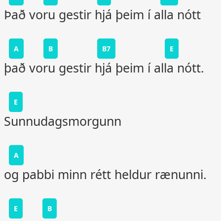
Það voru gestir hjá þeim í alla nótt
A
B
B7
E
það voru gestir hjá þeim í alla nótt.
E
Sunnudagsmorgunn
A
og pabbi minn rétt heldur rænunni.
E
B