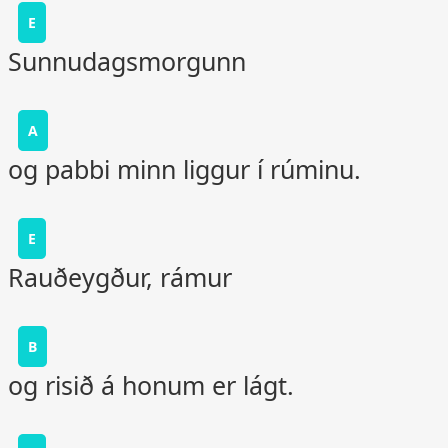
E
Sunnudagsmorgunn
A
og pabbi minn liggur í rúminu.
E
Rauðeygður, rámur
B
og risið á honum er lágt.