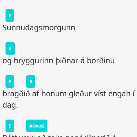
E
Sunnudagsmorgunn
A
og hryggurinn þiðnar á borðinu
E
B
bragðið af honum gleður víst engan í
dag.
E
A6sus2