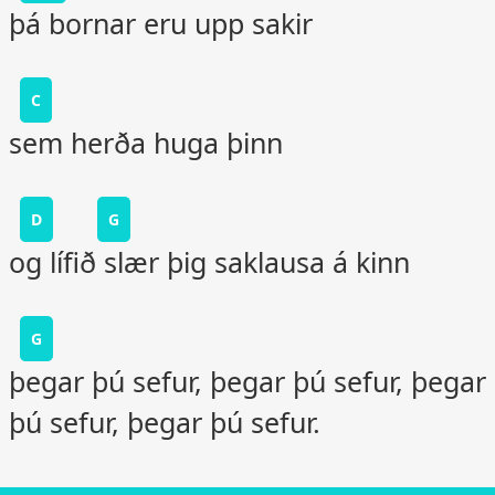
þá bornar eru upp sakir
C
sem herða huga þinn
D
G
og lífið slær þig saklausa á kinn
G
þegar þú sefur, þegar þú sefur, þegar
þú sefur, þegar þú sefur.