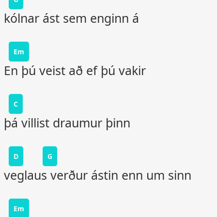
kólnar ást sem enginn á
Em
En þú veist að ef þú vakir
C
þá villist draumur þinn
D
G
veglaus verður ástin enn um sinn
Em