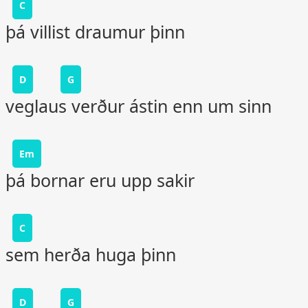
C
þá villist draumur þinn
D
G
veglaus verður ástin enn um sinn
Em
þá bornar eru upp sakir
C
sem herða huga þinn
D
G