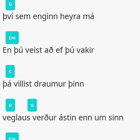
G
því sem enginn heyra má
Em
En þú veist að ef þú vakir
C
þá villist draumur þinn
D
G
veglaus verður ástin enn um sinn
Em