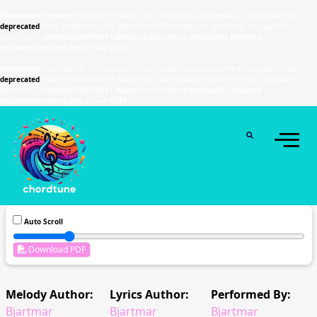
Deprecated
: Function WP_Dependencies->add_data() was called with an argument that is
deprecated
since version 6.9.0! IE conditional comments are ignored by all supported
browsers. in
/home/u589130411/domains/chordtune.com/public_html/wp-
includes/functions.php
on line
6131
Deprecated
: Function WP_Dependencies->add_data() was called with an argument that is
deprecated
since version 6.9.0! IE conditional comments are ignored by all supported
browsers. in
/home/u589130411/domains/chordtune.com/public_html/wp-
includes/functions.php
on line
6131
Auto Scroll
Download PDF
Melody Author:
Lyrics Author:
Performed By:
Bjartmar
Bjartmar
Bjartmar