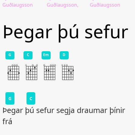
Guðlaugsson
Guðlaugsson,
Guðlaugsson
Þegar þú sefur
G
C
Em
D
G
C
Þegar þú sefur segja draumar þínir
frá