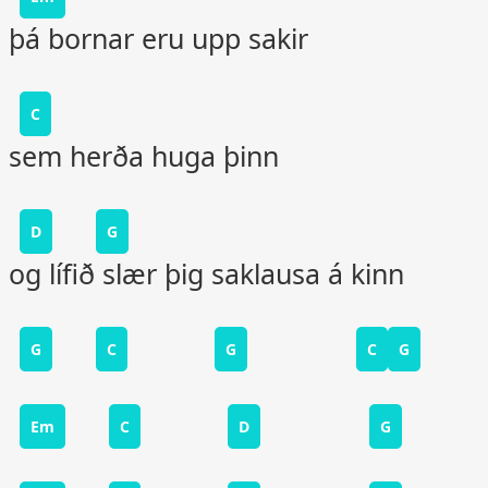
þá bornar eru upp sakir
C
sem herða huga þinn
D
G
og lífið slær þig saklausa á kinn
G
C
G
C
G
Em
C
D
G