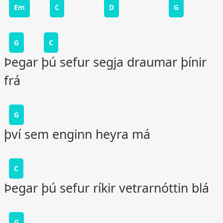
Em
C
D
G
G
C
Þegar þú sefur segja draumar þínir
frá
G
því sem enginn heyra má
C
Þegar þú sefur ríkir vetrarnóttin blá
G