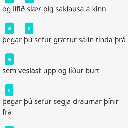
og lífið slær þig saklausa á kinn
G
C
þegar þú sefur grætur sálin tínda þrá
G
sem veslast upp og líður burt
C
þegar þú sefur segja draumar þínir
frá