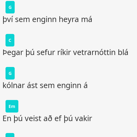
G
því sem enginn heyra má
C
Þegar þú sefur ríkir vetrarnóttin blá
G
kólnar ást sem enginn á
Em
En þú veist að ef þú vakir