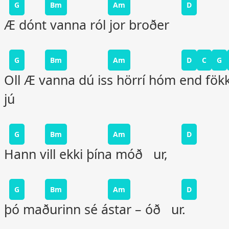
G
Bm
Am
D
Æ dónt vanna ról jor broðer
G
Bm
Am
D
C
G
Oll Æ vanna dú iss hörrí hóm end fök
jú
G
Bm
Am
D
Hann vill ekki þína móð ur,
G
Bm
Am
D
þó maðurinn sé ástar – óð ur.