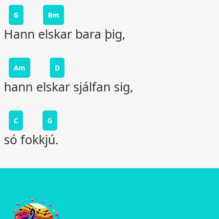
G
Bm
Hann elskar bara þig,
Am
D
hann elskar sjálfan sig,
C
G
só fokkjú.