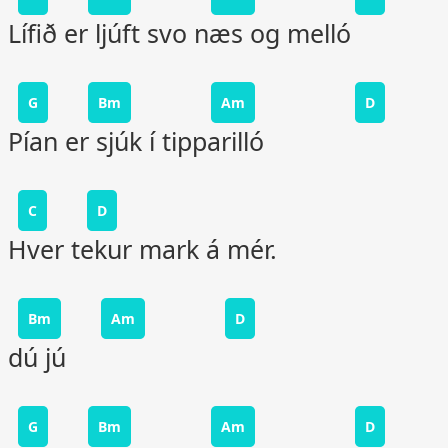
Lífið er ljúft svo næs og melló
G
Bm
Am
D
Pían er sjúk í tipparilló
C
D
Hver tekur mark á mér.
Bm
Am
D
dú jú
G
Bm
Am
D