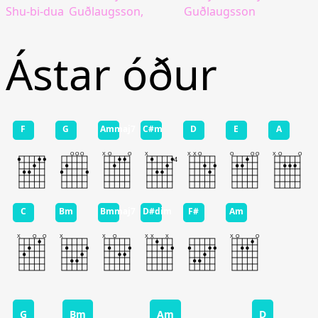
Shu-bi-dua
Guðlaugsson,
Guðlaugsson
Ástar óður
F
G
Ammaj7
C#m
D
E
A
C
Bm
Bmmaj7
D#dim
F#
Am
G
Bm
Am
D