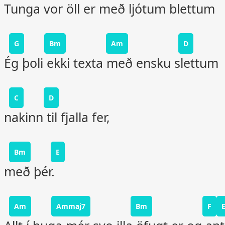
Tunga vor öll er með ljótum blettum
G
Bm
Am
D
Ég þoli ekki texta með ensku slettum
C
D
nakinn til fjalla fer,
Bm
E
með þér.
Am
Ammaj7
Bm
F