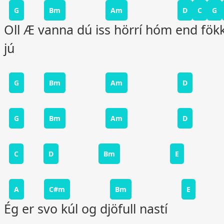
G
Bm
Am
D
C
G
Oll Æ vanna dú iss hörrí hóm end fök
jú
G
Bm
Am
D
G
Bm
Am
D
C
D
Bm
E
A
C#m
Bm
E
Ég er svo kúl og djöfull nastí