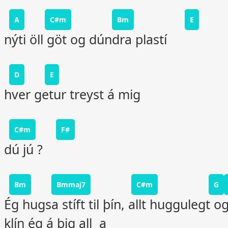
A
C#m
Bm
E
nýti öll göt og dúndra plastí
D
E
hver getur treyst á mig
C#m
F#
dú jú ?
Bm
Bmmaj7
C#m
G
Ég hugsa stíft til þín, allt huggulegt o
klín ég á þig all a