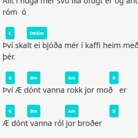
Allt í huga mér svo illa öfugt er og ant
róm ó
C
D#dim
Því skalt ei bjóða mér í kaffi heim me
þér.
G
Bm
Am
D
Því Æ dónt vanna rokk jor moð er
G
Bm
Am
D
Æ dónt vanna ról jor broðer