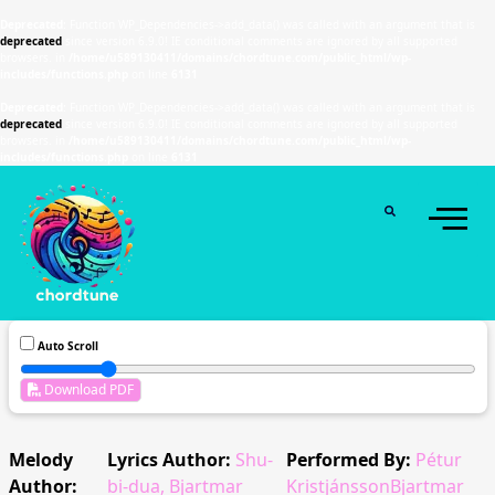
Deprecated
: Function WP_Dependencies->add_data() was called with an argument that is
deprecated
since version 6.9.0! IE conditional comments are ignored by all supported
browsers. in
/home/u589130411/domains/chordtune.com/public_html/wp-
includes/functions.php
on line
6131
Deprecated
: Function WP_Dependencies->add_data() was called with an argument that is
deprecated
since version 6.9.0! IE conditional comments are ignored by all supported
browsers. in
/home/u589130411/domains/chordtune.com/public_html/wp-
includes/functions.php
on line
6131
Auto Scroll
Download PDF
Melody
Lyrics Author:
Shu-
Performed By:
Pétur
Author:
bi-dua, Bjartmar
KristjánssonBjartmar