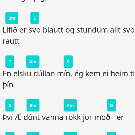
Bm
E
Lífið er svo blautt og stundum allt svo
rautt
C
Am
D
En elsku dúllan mín, ég kem ei heim ti
þín
G
Bm
Am
D
Því Æ dónt vanna rokk jor moð er