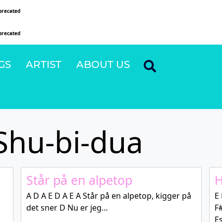
precated
since version 6.9.0! IE conditional comments are ignored by all supported browsers
precated
since version 6.9.0! IE conditional comments are ignored by all supported browsers
GS
ARTIST
ABOUT US
Shu-bi-dua
Står på en alpetop
H
A D A E D A E A Står på en alpetop, kigger på
E 
det sner D Nu er jeg…
F
E