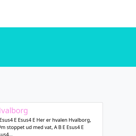
. in
/home/u589130411/domains/chordtune.com/public_html/wp-includes/functions.php
. in
/home/u589130411/domains/chordtune.com/public_html/wp-includes/functions.php
valborg
Esus4 E Esus4 E Her er hvalen Hvalborg,
#m stoppet ud med vat, A B E Esus4 E
sus4…