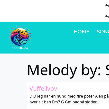
Deprecated
: Function WP_Dependencies->add_data() was called with an argument that is
de
on line
6131
Deprecated
: Function WP_Dependencies->add_data() was called with an argument that is
de
on line
6131
HOME
SON
Melody by: 
Vuffelivov
D D Jeg har en hund med fire poter A én på
hver sit ben Em7 G Gm bagpå sidder…