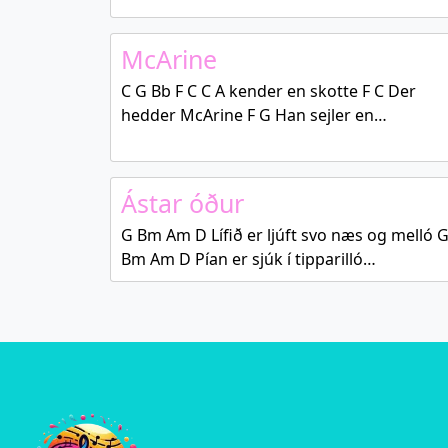
McArine
C G Bb F C C A kender en skotte F C Der
hedder McArine F G Han sejler en…
Ástar óður
G Bm Am D Lífið er ljúft svo næs og melló 
Bm Am D Pían er sjúk í tipparilló…