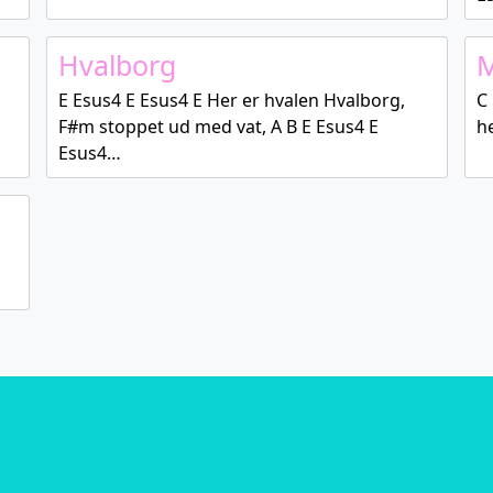
Hvalborg
M
E Esus4 E Esus4 E Her er hvalen Hvalborg,
C 
F#m stoppet ud med vat, A B E Esus4 E
h
Esus4…
G