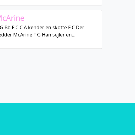
cArine
G Bb F C C A kender en skotte F C Der
edder McArine F G Han sejler en…