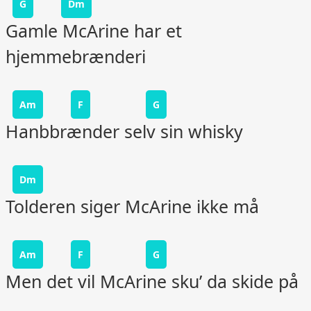
G
Dm
Gamle McArine har et
hjemmebrænderi
Am
F
G
Hanbbrænder selv sin whisky
Dm
Tolderen siger McArine ikke må
Am
F
G
Men det vil McArine sku’ da skide på