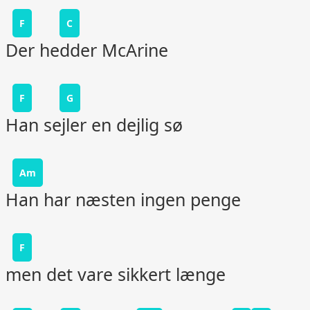
F
C
Der hedder McArine
F
G
Han sejler en dejlig sø
Am
Han har næsten ingen penge
F
men det vare sikkert længe