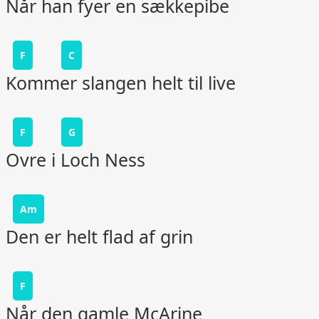
Når han fyer en sækkepibe
F
C
Kommer slangen helt til live
F
G
Ovre i Loch Ness
Am
Den er helt flad af grin
F
Når den gamle McArine