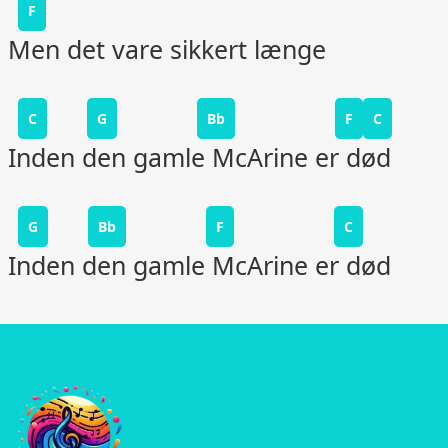
F
Men det vare sikkert længe
C
G
Bb
F
C
Inden den gamle McArine er død
G
Bb
F
C
Inden den gamle McArine er død