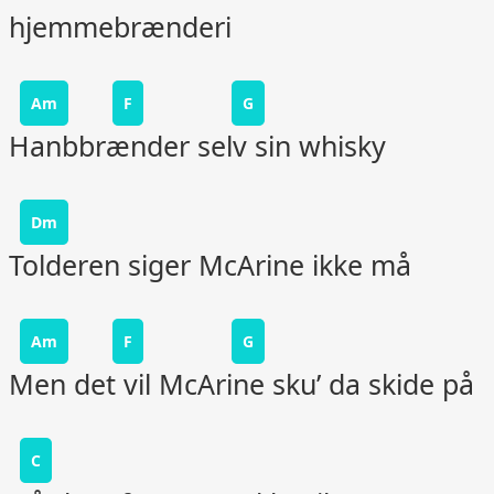
hjemmebrænderi
Am
F
G
Hanbbrænder selv sin whisky
Dm
Tolderen siger McArine ikke må
Am
F
G
Men det vil McArine sku’ da skide på
C