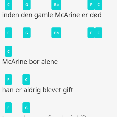
C
G
Bb
F
C
inden den gamle McArine er død
C
G
Bb
F
C
C
McArine bor alene
F
C
han er aldrig blevet gift
F
G