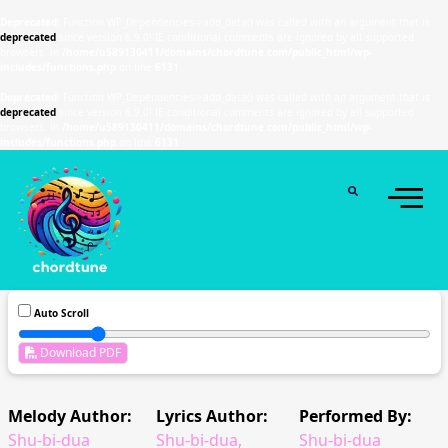
Deprecated
: Function WP_Dependencies->add_data() was called with an argument that is
deprecated
since version 6.9.0! IE conditional comments are ignored by all supported
browsers. in
/home/u589130411/domains/chordtune.com/public_html/wp-
includes/functions.php
on line
6131
Deprecated
: Function WP_Dependencies->add_data() was called with an argument that is
deprecated
since version 6.9.0! IE conditional comments are ignored by all supported
browsers. in
/home/u589130411/domains/chordtune.com/public_html/wp-
includes/functions.php
on line
6131
Auto Scroll
Download PDF
Melody Author:
Lyrics Author:
Performed By:
Shu-bi-dua
Shu-bi-dua,
Shu-bi-dua