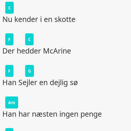
C
Nu kender i en skotte
F
C
Der hedder McArine
F
G
Han Sejler en dejlig sø
Am
Han har næsten ingen penge