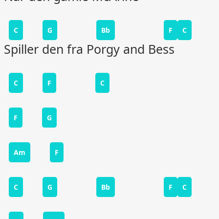
C
G
Bb
F
C
Spiller den fra Porgy and Bess
C
F
C
F
G
Am
F
C
G
Bb
F
C