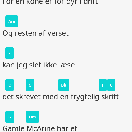
For en kone er for dyr i drift
Am
Og resten af verset
F
kan jeg slet ikke læse
C
G
Bb
F
C
det skrevet med en frygtelig skrift
G
Dm
Gamle McArine har et