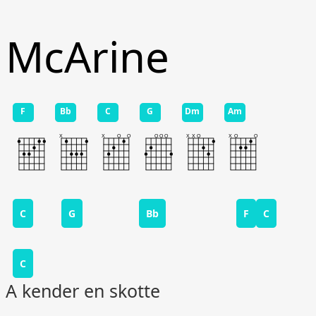
McArine
F
Bb
C
G
Dm
Am
C
G
Bb
F
C
C
A kender en skotte